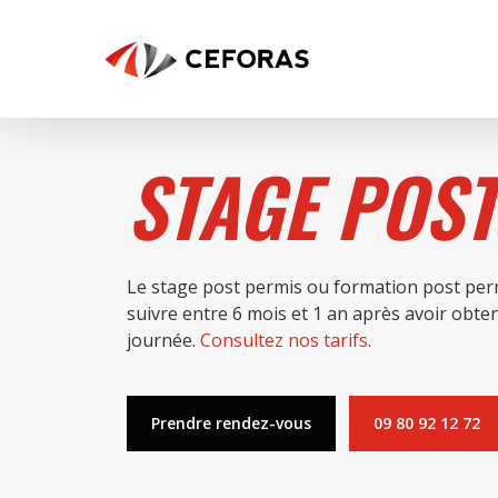
Skip
to
main
content
STAGE POST
Le stage post permis ou formation post per
suivre entre 6 mois et 1 an après avoir obten
journée.
Consultez nos tarifs
.
Prendre rendez-vous
09 80 92 12 72