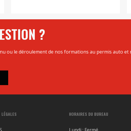
ESTION ?
enu ou le déroulement de nos formations au permis auto et m
 LÉGALES
HORAIRES DU BUREAU
S
Lundi : Fermé